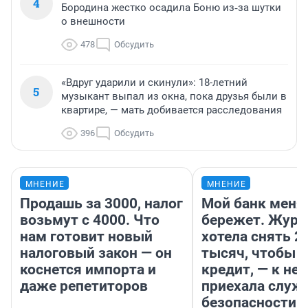
4
Бородина жестко осадила Боню из‑за шутки
о внешности
478
Обсудить
«Вдруг ударили и скинули»: 18-летний
5
музыкант выпал из окна, пока друзья были в
квартире, — мать добивается расследования
396
Обсудить
МНЕНИЕ
МНЕНИЕ
Продашь за 3000, налог
Мой банк меня
возьмут с 4000. Что
бережет. Журн
нам готовит новый
хотела снять 2
налоговый закон — он
тысяч, чтобы п
коснется импорта и
кредит, — к не
даже репетиторов
приехала служ
безопасности