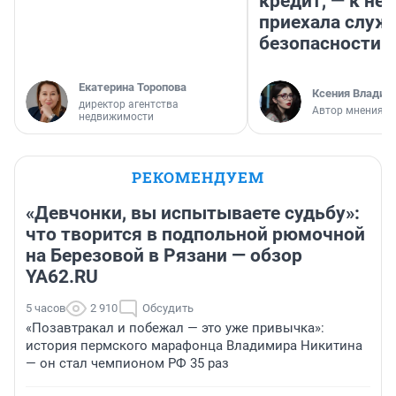
кредит, — к не
приехала служ
безопасности
Екатерина Торопова
Ксения Владим
директор агентства
Автор мнения
недвижимости
РЕКОМЕНДУЕМ
«Девчонки, вы испытываете судьбу»:
что творится в подпольной рюмочной
на Березовой в Рязани — обзор
YA62.RU
5 часов
2 910
Обсудить
«Позавтракал и побежал — это уже привычка»:
история пермского марафонца Владимира Никитина
— он стал чемпионом РФ 35 раз