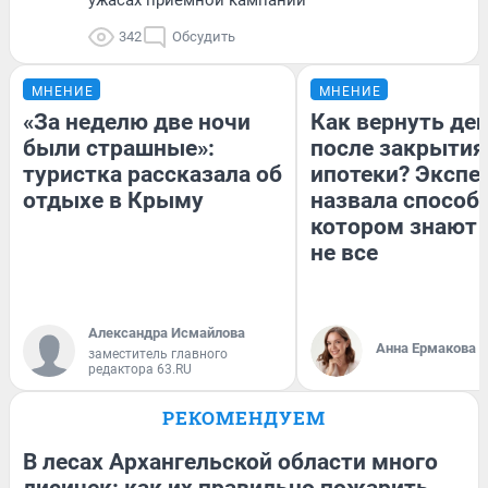
ужасах приемной кампании
342
Обсудить
МНЕНИЕ
МНЕНИЕ
«За неделю две ночи
Как вернуть де
были страшные»:
после закрытия
туристка рассказала об
ипотеки? Экспе
отдыхе в Крыму
назвала способ,
котором знают 
не все
Александра Исмайлова
Анна Ермакова
заместитель главного
редактора 63.RU
РЕКОМЕНДУЕМ
В лесах Архангельской области много