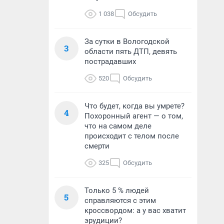
1 038
Обсудить
За сутки в Вологодской
3
области пять ДТП, девять
пострадавших
520
Обсудить
Что будет, когда вы умрете?
4
Похоронный агент — о том,
что на самом деле
происходит с телом после
смерти
325
Обсудить
Только 5 % людей
5
справляются с этим
кроссвордом: а у вас хватит
эрудиции?