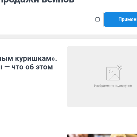
Примен
ьным куришкам».
 — что об этом