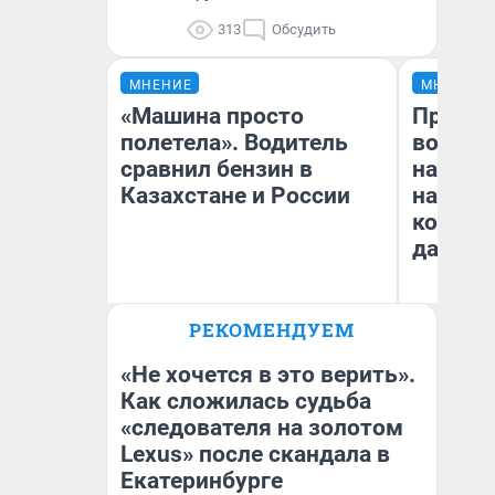
313
Обсудить
МНЕНИЕ
МНЕНИЕ
«Машина просто
Продаш
полетела». Водитель
возьмут
сравнил бензин в
нам го
Казахстане и России
налого
коснет
даже р
РЕКОМЕНДУЕМ
Анатолий Кузнецов
Ан
«Не хочется в это верить».
Как сложилась судьба
«следователя на золотом
Lexus» после скандала в
Екатеринбурге