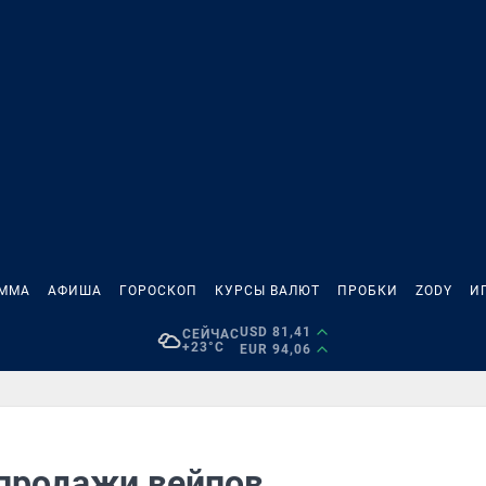
АММА
АФИША
ГОРОСКОП
КУРСЫ ВАЛЮТ
ПРОБКИ
ZODY
И
USD 81,41
СЕЙЧАС
+23°C
EUR 94,06
 продажи вейпов