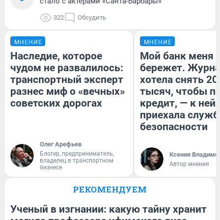
стало с актерами «Санта-Барбары»
322
Обсудить
МНЕНИЕ
МНЕНИЕ
Наследие, которое
Мой банк меня
чудом не развалилось:
бережет. Журн
транспортный эксперт
хотела снять 20
разнес миф о «вечных»
тысяч, чтобы п
советских дорогах
кредит, — к ней
приехала служб
безопасности
Олег Арефьев
Блогер, предприниматель,
Ксения Владими
владелец в транспортном
Автор мнения
бизнесе
РЕКОМЕНДУЕМ
Ученый в изгнании: какую тайну хранит