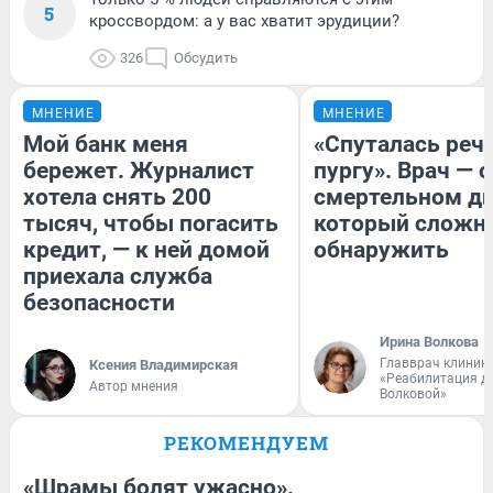
5
кроссвордом: а у вас хватит эрудиции?
326
Обсудить
МНЕНИЕ
МНЕНИЕ
Мой банк меня
«Спуталась речь
бережет. Журналист
пургу». Врач — о
хотела снять 200
смертельном ди
тысяч, чтобы погасить
который сложн
кредит, — к ней домой
обнаружить
приехала служба
безопасности
Ирина Волкова
Главврач клиник
Ксения Владимирская
«Реабилитация д
Автор мнения
Волковой»
РЕКОМЕНДУЕМ
«Шрамы болят ужасно».