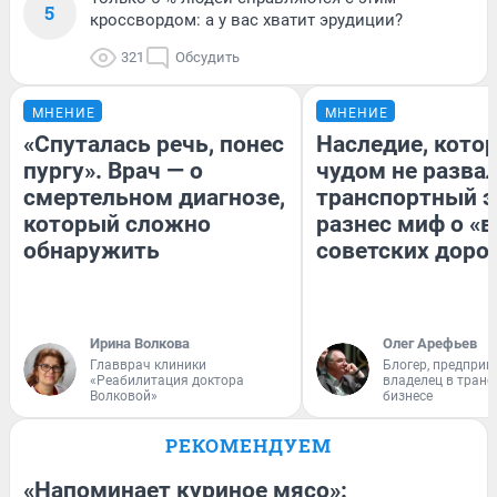
5
кроссвордом: а у вас хватит эрудиции?
321
Обсудить
МНЕНИЕ
МНЕНИЕ
«Спуталась речь, понес
Наследие, кото
пургу». Врач — о
чудом не разва
смертельном диагнозе,
транспортный э
который сложно
разнес миф о «
обнаружить
советских доро
Ирина Волкова
Олег Арефьев
Главврач клиники
Блогер, предприн
«Реабилитация доктора
владелец в тран
Волковой»
бизнесе
РЕКОМЕНДУЕМ
«Напоминает куриное мясо»: