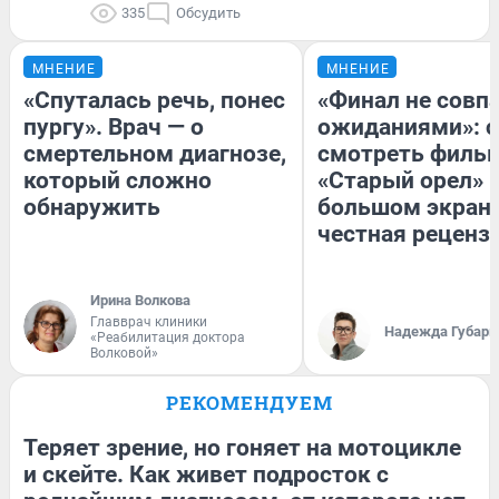
335
Обсудить
МНЕНИЕ
МНЕНИЕ
«Спуталась речь, понес
«Финал не совпа
пургу». Врач — о
ожиданиями»: с
смертельном диагнозе,
смотреть филь
который сложно
«Старый орел» 
обнаружить
большом экран
честная реценз
Ирина Волкова
Главврач клиники
Надежда Губарь
«Реабилитация доктора
Волковой»
РЕКОМЕНДУЕМ
Теряет зрение, но гоняет на мотоцикле
и скейте. Как живет подросток с