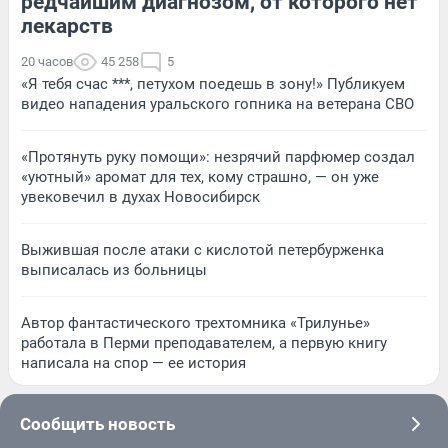
редчайшим диагнозом, от которого нет
лекарств
20 часов
45 258
5
«Я тебя счас ***, петухом поедешь в зону!» Публикуем
видео нападения уральского гопника на ветерана СВО
«Протянуть руку помощи»: незрячий парфюмер создал
«уютный» аромат для тех, кому страшно, — он уже
увековечил в духах Новосибирск
Выжившая после атаки с кислотой петербурженка
выписалась из больницы
Автор фантастического трехтомника «Трилунье»
работала в Перми преподавателем, а первую книгу
написала на спор — ее история
Сообщить новость