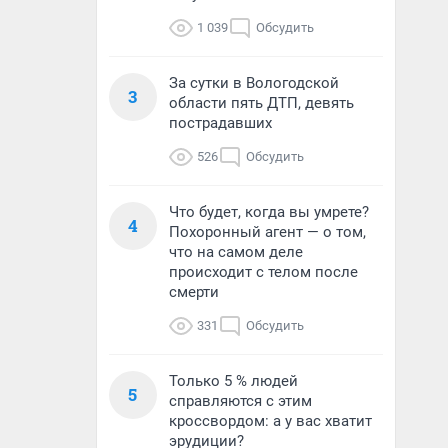
1 039
Обсудить
За сутки в Вологодской
3
области пять ДТП, девять
пострадавших
526
Обсудить
Что будет, когда вы умрете?
4
Похоронный агент — о том,
что на самом деле
происходит с телом после
смерти
331
Обсудить
Только 5 % людей
5
справляются с этим
кроссвордом: а у вас хватит
эрудиции?