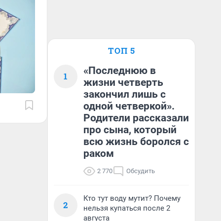
ТОП 5
«Последнюю в
1
жизни четверть
закончил лишь с
одной четверкой».
Родители рассказали
про сына, который
всю жизнь боролся с
раком
2 770
Обсудить
Кто тут воду мутит? Почему
2
нельзя купаться после 2
августа