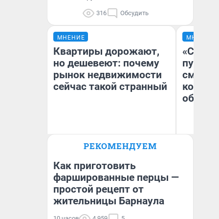
316
Обсудить
МНЕНИЕ
МНЕНИЕ
Квартиры дорожают,
«Спутал
но дешевеют: почему
пургу».
рынок недвижимости
смерте
сейчас такой странный
которы
обнару
Ир
РЕКОМЕНДУЕМ
Екатерина Торопова
Гл
директор агентства
«Р
недвижимости
Во
Как приготовить
фаршированные перцы —
простой рецепт от
жительницы Барнаула
10 часов
4 959
5