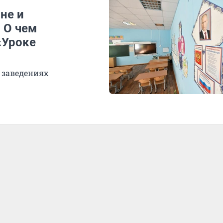
не и
 О чем
«Уроке
 заведениях