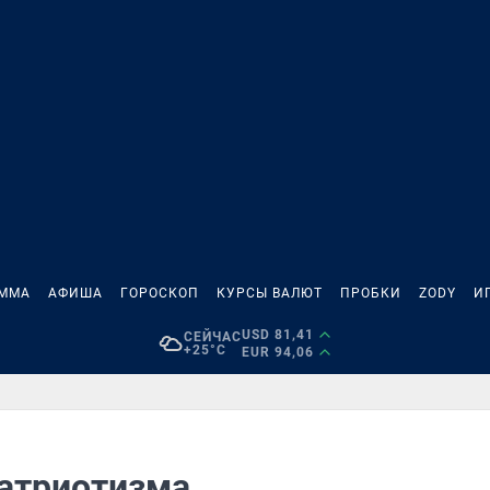
АММА
АФИША
ГОРОСКОП
КУРСЫ ВАЛЮТ
ПРОБКИ
ZODY
И
USD 81,41
СЕЙЧАС
+25°C
EUR 94,06
патриотизма