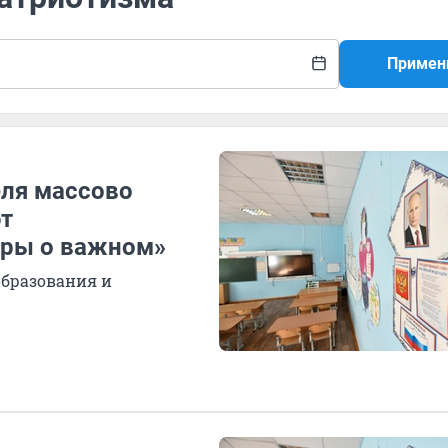
Примен
еля массово
ют
оры о важном»
образования и