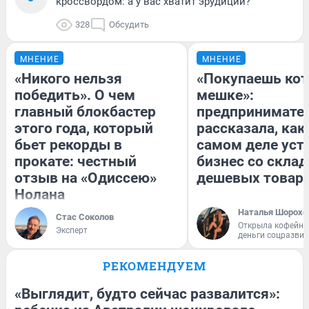
кроссвордом: а у вас хватит эрудиции?
328
Обсудить
МНЕНИЕ
МНЕНИЕ
«Никого нельзя
«Покупаешь кот
победить». О чем
мешке»:
главный блокбастер
предпринимате
этого года, который
рассказала, как
бьет рекорды в
самом деле уст
прокате: честный
бизнес со скла
отзыв на «Одиссею»
дешевых товар
Нолана
Наталья Шорохо
Стас Соколов
Открыла кофейну
Эксперт
деньги соцразви
РЕКОМЕНДУЕМ
«Выглядит, будто сейчас развалится»: