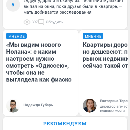
«Вдруг ударили и скинули»: 18-летний музыкант
5
выпал из окна, пока друзья были в квартире, —
мать добивается расследования
397
Обсудить
МНЕНИЕ
МНЕНИЕ
«Мы видим нового
Квартиры доро
Нолана»: с каким
но дешевеют: п
настроем нужно
рынок недвижи
смотреть «Одиссею»,
сейчас такой с
чтобы она не
выглядела как фиаско
Екатерина Тороп
Надежда Губарь
директор агентст
недвижимости
РЕКОМЕНДУЕМ