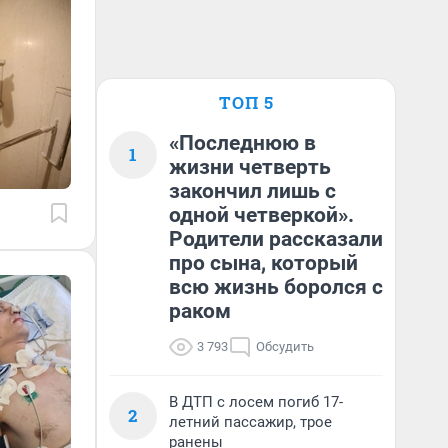
ТОП 5
«Последнюю в
1
жизни четверть
закончил лишь с
одной четверкой».
Родители рассказали
про сына, который
всю жизнь боролся с
раком
3 793
Обсудить
В ДТП с лосем погиб 17-
2
летний пассажир, трое
ранены