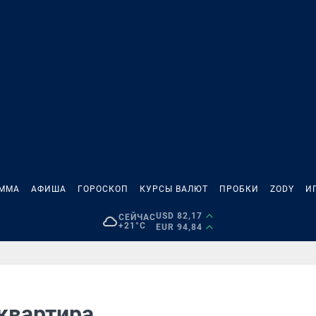
АММА
АФИША
ГОРОСКОП
КУРСЫ ВАЛЮТ
ПРОБКИ
ZODY
И
USD 82,17
СЕЙЧАС
+21°C
EUR 94,84
 квартира