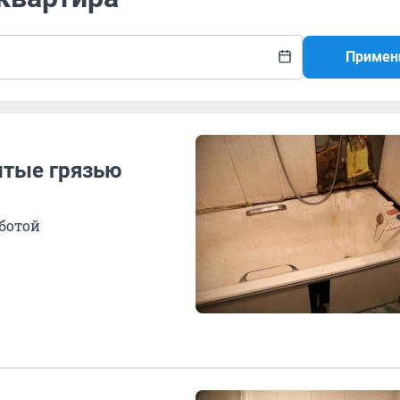
Примен
итые грязью
аботой