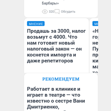
Барбары»
320
Обсудить
МНЕНИЕ
МНЕНИЕ
Продашь за 3000, налог
«Нет н
возьмут с 4000. Что
городов
нам готовит новый
недофи
налоговый закон — он
Путеше
коснется импорта и
проеха
даже репетиторов
киломе
машине
того
РЕКОМЕНДУЕМ
Анастасия Завгородняя
Ек
Работает в клинике и
играет в театре — что
известно о сестре Вани
Дмитриенко,