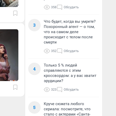
358
Обсудить
Что будет, когда вы умрете?
3
Похоронный агент — о том,
что на самом деле
происходит с телом после
смерти
352
Обсудить
Только 5 % людей
4
справляются с этим
кроссвордом: а у вас хватит
эрудиции?
323
Обсудить
Круче сюжета любого
5
сериала: посмотрите, что
стало с актерами «Санта-