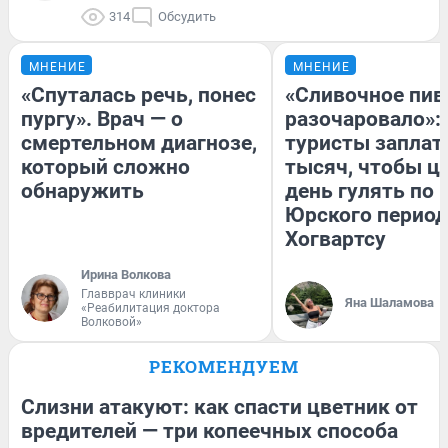
314
Обсудить
МНЕНИЕ
МНЕНИЕ
«Спуталась речь, понес
«Сливочное пив
пургу». Врач — о
разочаровало»:
смертельном диагнозе,
туристы заплат
который сложно
тысяч, чтобы ц
обнаружить
день гулять по 
Юрского период
Хогвартсу
Ирина Волкова
Главврач клиники
Яна Шаламова
«Реабилитация доктора
Волковой»
РЕКОМЕНДУЕМ
Слизни атакуют: как спасти цветник от
вредителей — три копеечных способа