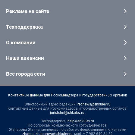
Реклама на сайте
Техподдержка
О компании
Наши вакансии
Все города сети
Контактные данные для Роскомнадзора и государственных органов
Электронный адрес редакции:
rednews@shkulev.ru
Контактные данные для Роскомнадзора и государственных органов:
juristchel@shkulev.ru
.
Техподдержка:
help@shkulev.ru
По вопросам коммерческого сотрудничества:
Жапарова Жанна, менеджер по работе с федеральными клиентами
zhanna.zhaparova@shkulev.ru
, моб. + 7 982 640 34 32