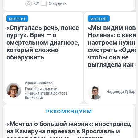
321
Обсудить
МНЕНИЕ
МНЕНИЕ
«Спуталась речь, понес
«Мы видим нов
пургу». Врач — о
Нолана»: с каки
смертельном диагнозе,
настроем нужн
который сложно
смотреть «Одис
обнаружить
чтобы она не
выглядела как 
Ирина Волкова
Главврач клиники
Надежда Губарь
«Реабилитация доктора
Волковой»
РЕКОМЕНДУЕМ
«Мечтал о большой жизни»: иностранец
из Камеруна переехал в Ярославль и