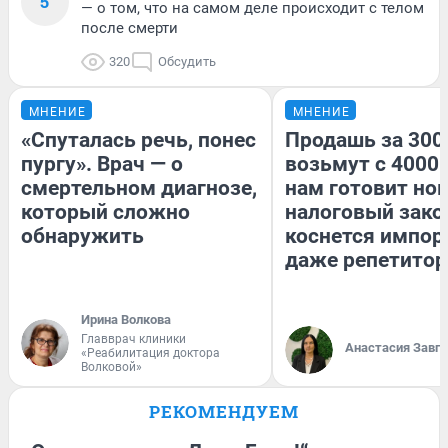
5
— о том, что на самом деле происходит с телом
после смерти
320
Обсудить
МНЕНИЕ
МНЕНИЕ
«Спуталась речь, понес
Продашь за 3000
пургу». Врач — о
возьмут с 4000.
смертельном диагнозе,
нам готовит но
который сложно
налоговый зако
обнаружить
коснется импор
даже репетитор
Ирина Волкова
Главврач клиники
Анастасия Завг
«Реабилитация доктора
Волковой»
РЕКОМЕНДУЕМ