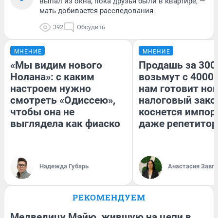
выпал из окна, пока друзья были в квартире, —
мать добивается расследования
392
Обсудить
МНЕНИЕ
МНЕНИЕ
«Мы видим нового
Продашь за 3000
Нолана»: с каким
возьмут с 4000.
настроем нужно
нам готовит но
смотреть «Одиссею»,
налоговый зако
чтобы она не
коснется импор
выглядела как фиаско
даже репетитор
Надежда Губарь
Анастасия Завг
РЕКОМЕНДУЕМ
Медведицу Майю, жившую на цепи в