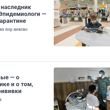
 наследник
 Эпидемиологи —
карантине
их пор неясно
ные — о
ке и о том,
рививки
я