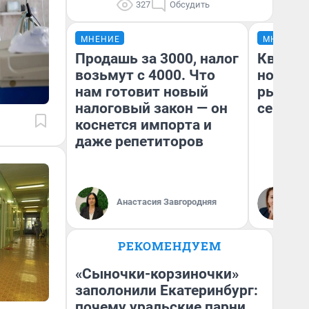
327
Обсудить
МНЕНИЕ
МНЕНИЕ
Продашь за 3000, налог
Кварти
возьмут с 4000. Что
но деш
нам готовит новый
рынок 
налоговый закон — он
сейчас
коснется импорта и
даже репетиторов
Ек
Анастасия Завгородняя
ди
не
РЕКОМЕНДУЕМ
«Сыночки-корзиночки»
заполонили Екатеринбург:
почему уральские парни