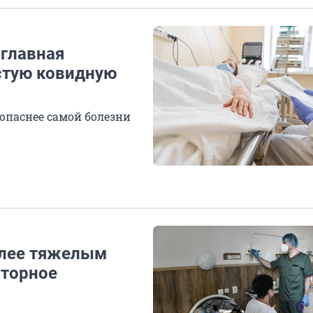
 главная
стую ковидную
 опаснее самой болезни
олее тяжелым
вторное