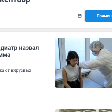
Примен
едиатр назвал
амма
нка от вирусных