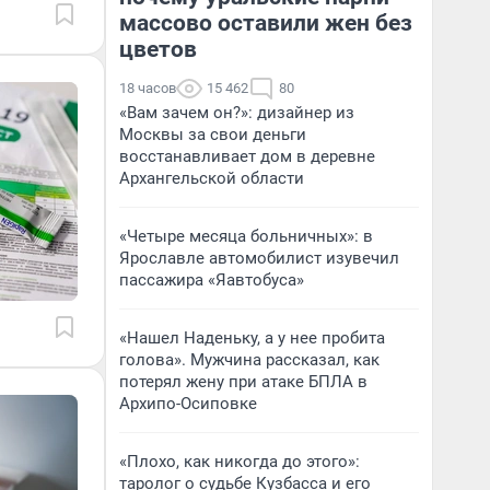
массово оставили жен без
цветов
18 часов
15 462
80
«Вам зачем он?»: дизайнер из
Москвы за свои деньги
восстанавливает дом в деревне
Архангельской области
«Четыре месяца больничных»: в
Ярославле автомобилист изувечил
пассажира «Яавтобуса»
«Нашел Наденьку, а у нее пробита
голова». Мужчина рассказал, как
потерял жену при атаке БПЛА в
Архипо-Осиповке
«Плохо, как никогда до этого»:
таролог о судьбе Кузбасса и его