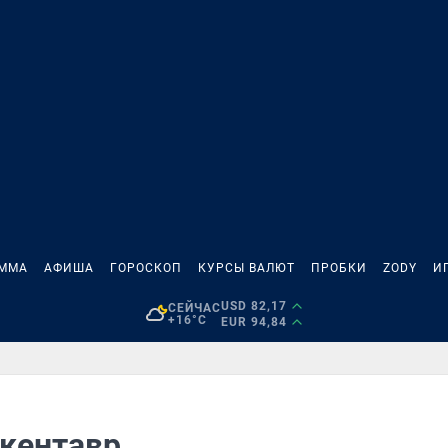
АММА
АФИША
ГОРОСКОП
КУРСЫ ВАЛЮТ
ПРОБКИ
ZODY
И
USD 82,17
СЕЙЧАС
+16°C
EUR 94,84
 кентавр