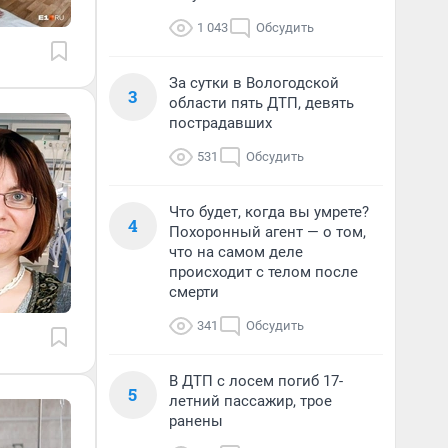
1 043
Обсудить
За сутки в Вологодской
3
области пять ДТП, девять
пострадавших
531
Обсудить
Что будет, когда вы умрете?
4
Похоронный агент — о том,
что на самом деле
происходит с телом после
смерти
341
Обсудить
В ДТП с лосем погиб 17-
5
летний пассажир, трое
ранены