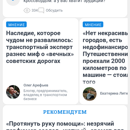
кроссвордом: а у вас хватит эрудиции?
334
Обсудить
МНЕНИЕ
МНЕНИЕ
Наследие, которое
«Нет некрасивы
чудом не развалилось:
городов, есть
транспортный эксперт
недофинансиро
разнес миф о «вечных»
Путешественни
советских дорогах
проехали 2000
километров по 
машине — стоил
того
Олег Арефьев
Блогер, предприниматель,
Екатерина Литк
владелец в транспортном
бизнесе
РЕКОМЕНДУЕМ
«Протянуть руку помощи»: незрячий