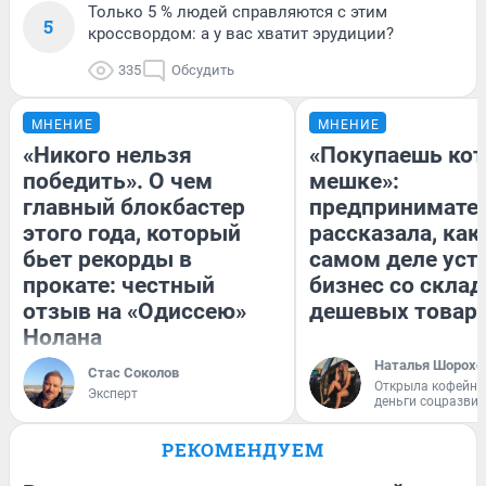
Только 5 % людей справляются с этим
5
кроссвордом: а у вас хватит эрудиции?
335
Обсудить
МНЕНИЕ
МНЕНИЕ
«Никого нельзя
«Покупаешь кот
победить». О чем
мешке»:
главный блокбастер
предпринимате
этого года, который
рассказала, как
бьет рекорды в
самом деле уст
прокате: честный
бизнес со скла
отзыв на «Одиссею»
дешевых товар
Нолана
Наталья Шорохо
Стас Соколов
Открыла кофейну
Эксперт
деньги соцразви
РЕКОМЕНДУЕМ