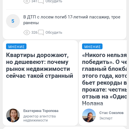
341
Обсудить
В ДТП с лосем погиб 17-летний пассажир, трое
5
ранены
326
Обсудить
МНЕНИЕ
МНЕНИЕ
Квартиры дорожают,
«Никого нельзя
но дешевеют: почему
победить». О ч
рынок недвижимости
главный блокба
сейчас такой странный
этого года, кот
бьет рекорды в
прокате: честн
отзыв на «Одис
Нолана
Екатерина Торопова
Стас Соколов
директор агентства
Эксперт
недвижимости