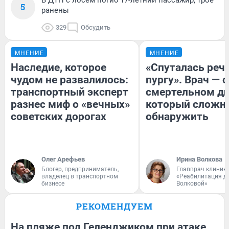
В ДТП с лосем погиб 17-летний пассажир, трое
5
ранены
329
Обсудить
МНЕНИЕ
МНЕНИЕ
Наследие, которое
«Спуталась речь
чудом не развалилось:
пургу». Врач — о
транспортный эксперт
смертельном ди
разнес миф о «вечных»
который сложн
советских дорогах
обнаружить
Олег Арефьев
Ирина Волкова
Блогер, предприниматель,
Главврач клиник
владелец в транспортном
«Реабилитация д
бизнесе
Волковой»
РЕКОМЕНДУЕМ
На пляже под Геленджиком при атаке