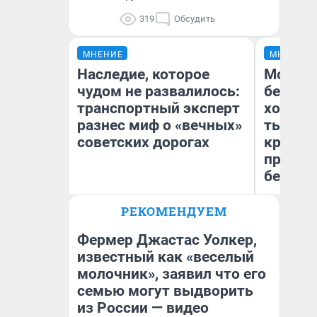
319
Обсудить
МНЕНИЕ
МНЕНИЕ
Наследие, которое
Мой ба
чудом не развалилось:
береже
транспортный эксперт
хотела 
разнес миф о «вечных»
тысяч,
советских дорогах
кредит,
приеха
безопа
Олег Арефьев
РЕКОМЕНДУЕМ
Блогер, предприниматель,
Кс
владелец в транспортном
Ав
бизнесе
Фермер Джастас Уолкер,
известный как «веселый
молочник», заявил что его
семью могут выдворить
из России — видео