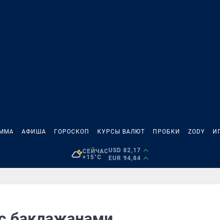
АММА
АФИША
ГОРОСКОП
КУРСЫ ВАЛЮТ
ПРОБКИ
ZODY
И
USD 82,17
СЕЙЧАС
+15°C
EUR 94,84
 с баклажанами