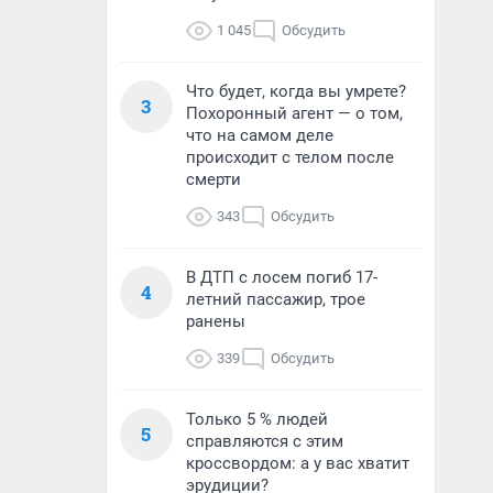
1 045
Обсудить
Что будет, когда вы умрете?
3
Похоронный агент — о том,
что на самом деле
происходит с телом после
смерти
343
Обсудить
В ДТП с лосем погиб 17-
4
летний пассажир, трое
ранены
339
Обсудить
Только 5 % людей
5
справляются с этим
кроссвордом: а у вас хватит
эрудиции?