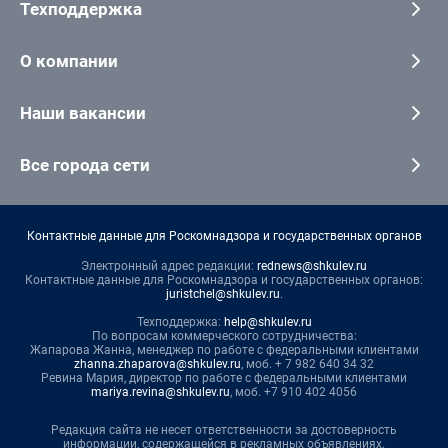
Техподдержка
О компании
Наши вакансии
Все города сети
Контактные данные для Роскомнадзора и государственных органов
Электронный адрес редакции:
rednews@shkulev.ru
Контактные данные для Роскомнадзора и государственных органов:
juristchel@shkulev.ru
.
Техподдержка:
help@shkulev.ru
По вопросам коммерческого сотрудничества:
Жапарова Жанна, менеджер по работе с федеральными клиентами
zhanna.zhaparova@shkulev.ru
, моб. + 7 982 640 34 32
Ревина Мария, директор по работе с федеральными клиентами
mariya.revina@shkulev.ru
, моб. +7 910 402 4056
Редакция сайта не несет ответственности за достоверность
информации, содержащейся в рекламных объявлениях.