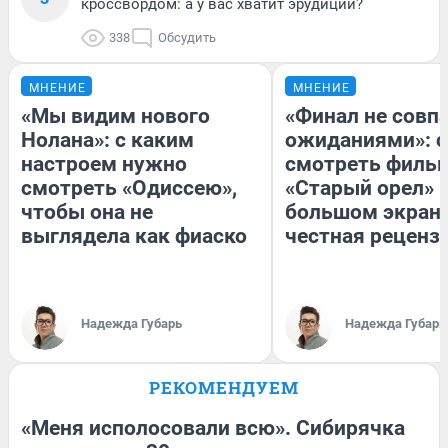
кроссвордом: а у вас хватит эрудиции?
338
Обсудить
МНЕНИЕ
МНЕНИЕ
«Мы видим нового
«Финал не совпа
Нолана»: с каким
ожиданиями»: с
настроем нужно
смотреть филь
смотреть «Одиссею»,
«Старый орел» 
чтобы она не
большом экран
выглядела как фиаско
честная реценз
Надежда Губарь
Надежда Губарь
РЕКОМЕНДУЕМ
«Меня исполосовали всю». Сибирячка