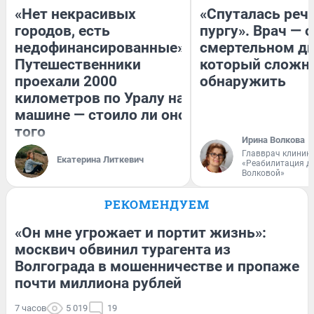
«Нет некрасивых
«Спуталась речь
городов, есть
пургу». Врач — о
недофинансированные».
смертельном ди
Путешественники
который сложн
проехали 2000
обнаружить
километров по Уралу на
машине — стоило ли оно
того
Ирина Волкова
Главврач клиник
Екатерина Литкевич
«Реабилитация д
Волковой»
РЕКОМЕНДУЕМ
«Он мне угрожает и портит жизнь»:
москвич обвинил турагента из
Волгограда в мошенничестве и пропаже
почти миллиона рублей
7 часов
5 019
19