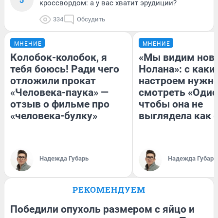
кроссвордом: а у вас хватит эрудиции?
334
Обсудить
МНЕНИЕ
МНЕНИЕ
Колобок-колобок, я
«Мы видим нов
тебя боюсь! Ради чего
Нолана»: с каки
отложили прокат
настроем нужн
«Человека-паука» —
смотреть «Одис
отзыв о фильме про
чтобы она не
«человека-булку»
выглядела как 
Надежда Губарь
Надежда Губарь
РЕКОМЕНДУЕМ
Победили опухоль размером с яйцо и