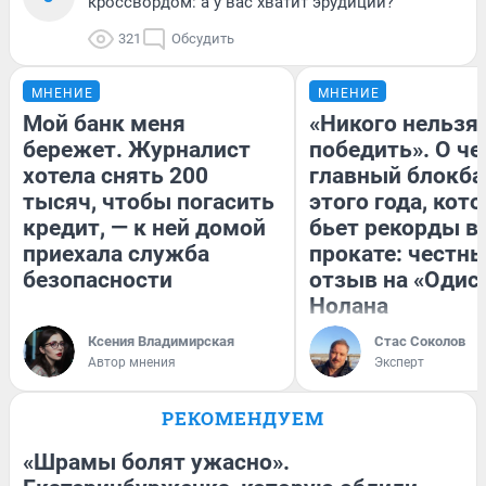
кроссвордом: а у вас хватит эрудиции?
321
Обсудить
МНЕНИЕ
МНЕНИЕ
Мой банк меня
«Никого нельзя
бережет. Журналист
победить». О ч
хотела снять 200
главный блокба
тысяч, чтобы погасить
этого года, кот
кредит, — к ней домой
бьет рекорды в
приехала служба
прокате: честн
безопасности
отзыв на «Одис
Нолана
Ксения Владимирская
Стас Соколов
Автор мнения
Эксперт
РЕКОМЕНДУЕМ
«Шрамы болят ужасно».