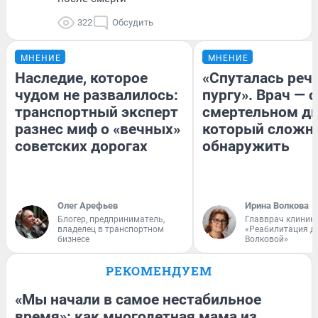
322
Обсудить
МНЕНИЕ
МНЕНИЕ
Наследие, которое
«Спуталась речь
чудом не развалилось:
пургу». Врач — о
транспортный эксперт
смертельном ди
разнес миф о «вечных»
который сложн
советских дорогах
обнаружить
Олег Арефьев
Ирина Волкова
Блогер, предприниматель,
Главврач клиник
владелец в транспортном
«Реабилитация д
бизнесе
Волковой»
РЕКОМЕНДУЕМ
«Мы начали в самое нестабильное
время»: как многодетная мама из