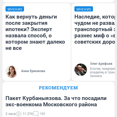
МНЕНИЕ
МНЕНИЕ
Как вернуть деньги
Наследие, кото
после закрытия
чудом не разва
ипотеки? Эксперт
транспортный э
назвала способ, о
разнес миф о «
котором знают далеко
советских доро
не все
Олег Арефьев
Блогер, предприн
Анна Ермакова
владелец в тран
бизнесе
РЕКОМЕНДУЕМ
Пакет Курбаныязова. За что посадили
экс-военкома Московского района
2 часа
11 274
101