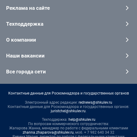
Реклама на сайте
Техподдержка
О компании
Наши вакансии
Все города сети
Контактные данные для Роскомнадзора и государственных органов
Электронный адрес редакции:
rednews@shkulev.ru
Контактные данные для Роскомнадзора и государственных органов:
juristchel@shkulev.ru
.
Техподдержка:
help@shkulev.ru
По вопросам коммерческого сотрудничества:
Жапарова Жанна, менеджер по работе с федеральными клиентами
zhanna.zhaparova@shkulev.ru
, моб. + 7 982 640 34 32
Ревина Мария, директор по работе с федеральными клиентами