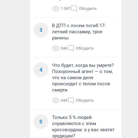
1 047
Обсудить
В ДТП с лосем погиб 17-
3
летний пассажир, трое
ранены
346
Обсудить
Что будет, когда вы умрете?
4
Похоронный агент — о том,
что на самом деле
происходит с телом после
смерти
344
Обсудить
Только 5 % людей
5
справляются с этим
кроссвордом: а у вас хватит
эрудиции?