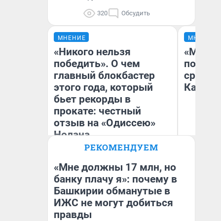
320
Обсудить
МНЕНИЕ
МНЕНИЕ
«Никого нельзя
«Машин
победить». О чем
полете
главный блокбастер
сравни
этого года, который
Казахс
бьет рекорды в
прокате: честный
отзыв на «Одиссею»
Нолана
РЕКОМЕНДУЕМ
Стас Соколов
Ан
Эксперт
«Мне должны 17 млн, но
банку плачу я»: почему в
Башкирии обманутые в
ИЖС не могут добиться
правды