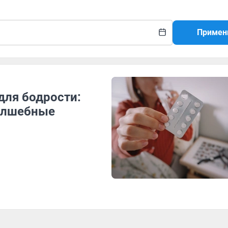
Примен
для бодрости:
волшебные