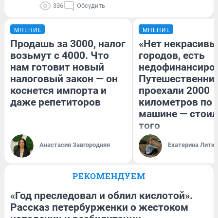
336
Обсудить
МНЕНИЕ
МНЕНИЕ
Продашь за 3000, налог
«Нет некрасивы
возьмут с 4000. Что
городов, есть
нам готовит новый
недофинансиро
налоговый закон — он
Путешественни
коснется импорта и
проехали 2000
даже репетиторов
километров по 
машине — стоил
того
Анастасия Завгородняя
Екатерина Литк
РЕКОМЕНДУЕМ
«Год преследовал и облил кислотой».
Рассказ петербурженки о жестоком