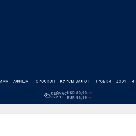
АММА
АФИША
ГОРОСКОП
КУРСЫ ВАЛЮТ
ПРОБКИ
ZODY
И
USD 80,93
СЕЙЧАС
+22°C
EUR 93,19