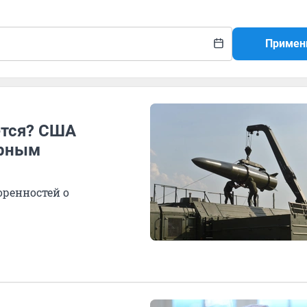
Примен
ется? США
ерным
оренностей о