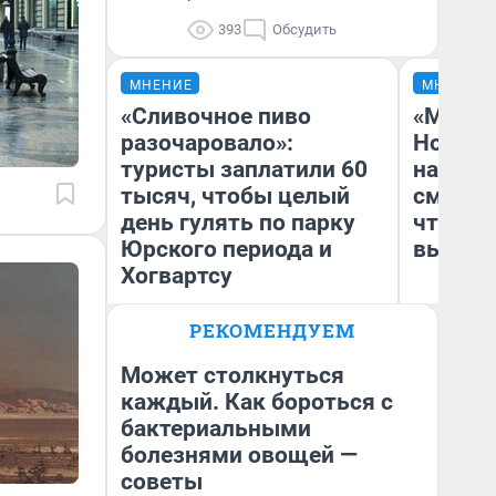
393
Обсудить
МНЕНИЕ
МНЕНИЕ
«Сливочное пиво
«Мы ви
разочаровало»:
Нолана
туристы заплатили 60
настро
тысяч, чтобы целый
смотре
день гулять по парку
чтобы 
Юрского периода и
выгляд
Хогвартсу
РЕКОМЕНДУЕМ
Яна Шаламова
На
Может столкнуться
каждый. Как бороться с
бактериальными
болезнями овощей —
советы