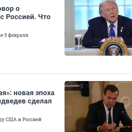
овор о
с Россией. Что
е 5 февраля
я»: новая эпоха
едведев сделал
ду США и Россией