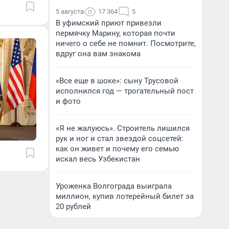
5 августа
17 364
5
В уфимский приют привезли
пермячку Марину, которая почти
ничего о себе не помнит. Посмотрите,
вдруг она вам знакома
«Все еще в шоке»: сыну Трусовой
исполнился год — трогательный пост
и фото
«Я не жалуюсь». Строитель лишился
рук и ног и стал звездой соцсетей:
как он живет и почему его семью
искал весь Узбекистан
Уроженка Волгограда выиграла
миллион, купив лотерейный билет за
20 рублей