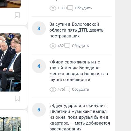
1 030
Обсудить
За сутки в Вологодской
3
области пять ДТП, девять
пострадавших
482
Обсудить
«Живи свою жизнь и не
4
трогай меня»: Бородина
жестко осадила Боню из‑за
шутки о внешности
475
Обсудить
«Вдруг ударили и скинули»:
5
18-летний музыкант выпал
из окна, пока друзья были в
квартире, — мать добивается
расследования