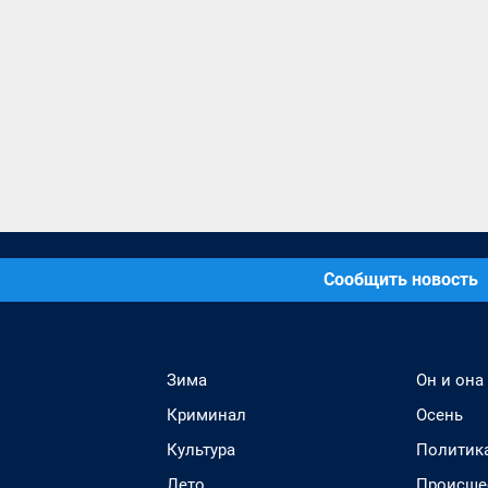
Сообщить новость
Зима
Он и она
Криминал
Осень
Культура
Политик
Лето
Происше