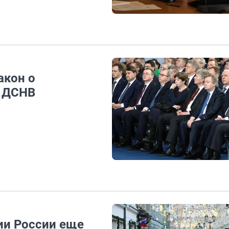
акон о
в ДСНВ
ии России еще