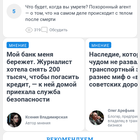
Что будет, когда вы умрете? Похоронный агент
5
— о том, что на самом деле происходит с телом
после смерти
319
Обсудить
МНЕНИЕ
МНЕНИЕ
Мой банк меня
Наследие, кото
бережет. Журналист
чудом не разва
хотела снять 200
транспортный э
тысяч, чтобы погасить
разнес миф о «
кредит, — к ней домой
советских доро
приехала служба
безопасности
Олег Арефьев
Блогер, предприн
Ксения Владимирская
владелец в тран
Автор мнения
бизнесе
РЕКОМЕНДУЕМ