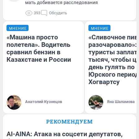
мать добивается расследования
393
Обсудить
МНЕНИЕ
МНЕНИЕ
«Машина просто
«Сливочное пив
полетела». Водитель
разочаровало»:
сравнил бензин в
туристы заплат
Казахстане и России
тысяч, чтобы ц
день гулять по 
Юрского период
Хогвартсу
Анатолий Кузнецов
Яна Шаламова
РЕКОМЕНДУЕМ
AI-AINA: Атака на соцсети депутатов,