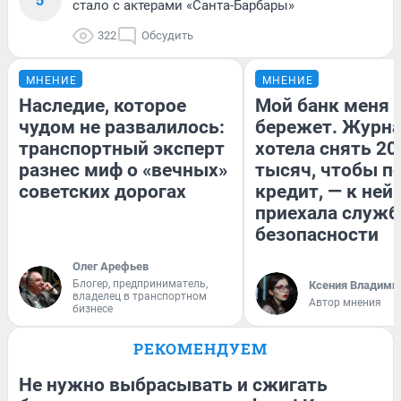
стало с актерами «Санта-Барбары»
322
Обсудить
МНЕНИЕ
МНЕНИЕ
Наследие, которое
Мой банк меня
чудом не развалилось:
бережет. Журн
транспортный эксперт
хотела снять 20
разнес миф о «вечных»
тысяч, чтобы п
советских дорогах
кредит, — к ней
приехала служб
безопасности
Олег Арефьев
Блогер, предприниматель,
Ксения Владими
владелец в транспортном
Автор мнения
бизнесе
РЕКОМЕНДУЕМ
Не нужно выбрасывать и сжигать