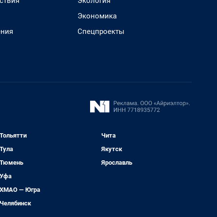
ствия
Экология
Экономика
ения
Спецпроекты
Тольятти
Чита
Тула
Якутск
Тюмень
Ярославль
Уфа
ХМАО — Югра
Челябинск