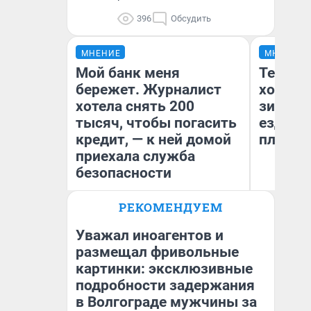
396
Обсудить
МНЕНИЕ
МНЕНИЕ
Мой банк меня
Тепло 
бережет. Журналист
холодн
хотела снять 200
зимой.
тысяч, чтобы погасить
ездит н
кредит, — к ней домой
плюсы 
приехала служба
безопасности
РЕКОМЕНДУЕМ
Ксения Владимирская
Д
Автор мнения
Уважал иноагентов и
размещал фривольные
картинки: эксклюзивные
подробности задержания
в Волгограде мужчины за