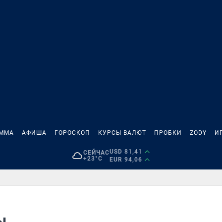
АММА
АФИША
ГОРОСКОП
КУРСЫ ВАЛЮТ
ПРОБКИ
ZODY
И
USD 81,41
СЕЙЧАС
+23°C
EUR 94,06
ы