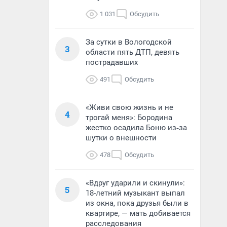
1 031
Обсудить
За сутки в Вологодской
3
области пять ДТП, девять
пострадавших
491
Обсудить
«Живи свою жизнь и не
4
трогай меня»: Бородина
жестко осадила Боню из‑за
шутки о внешности
478
Обсудить
«Вдруг ударили и скинули»:
5
18-летний музыкант выпал
из окна, пока друзья были в
квартире, — мать добивается
расследования