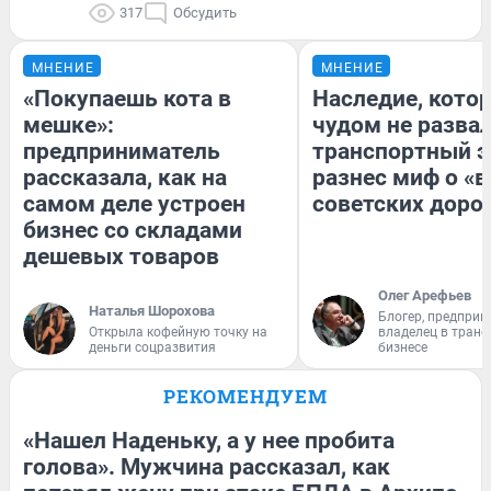
317
Обсудить
МНЕНИЕ
МНЕНИЕ
«Покупаешь кота в
Наследие, кото
мешке»:
чудом не разва
предприниматель
транспортный э
рассказала, как на
разнес миф о «
самом деле устроен
советских доро
бизнес со складами
дешевых товаров
Олег Арефьев
Наталья Шорохова
Блогер, предприн
Открыла кофейную точку на
владелец в тран
деньги соцразвития
бизнесе
РЕКОМЕНДУЕМ
«Нашел Наденьку, а у нее пробита
голова». Мужчина рассказал, как