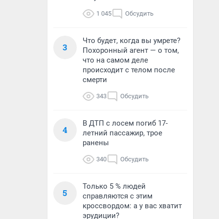
1 045
Обсудить
Что будет, когда вы умрете?
3
Похоронный агент — о том,
что на самом деле
происходит с телом после
смерти
343
Обсудить
В ДТП с лосем погиб 17-
4
летний пассажир, трое
ранены
340
Обсудить
Только 5 % людей
5
справляются с этим
кроссвордом: а у вас хватит
эрудиции?