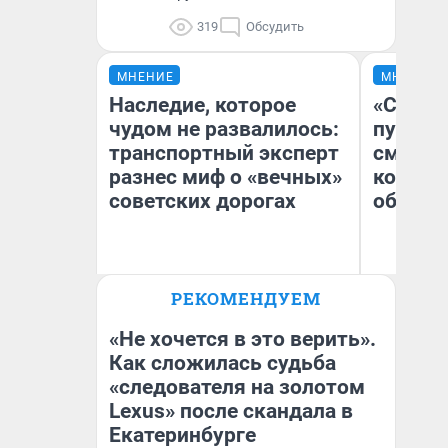
319
Обсудить
МНЕНИЕ
МНЕНИЕ
Наследие, которое
«Спутал
чудом не развалилось:
пургу».
транспортный эксперт
смерте
разнес миф о «вечных»
которы
советских дорогах
обнару
Олег Арефьев
Ир
РЕКОМЕНДУЕМ
Блогер, предприниматель,
Гл
владелец в транспортном
«Р
бизнесе
Во
«Не хочется в это верить».
Как сложилась судьба
«следователя на золотом
Lexus» после скандала в
Екатеринбурге