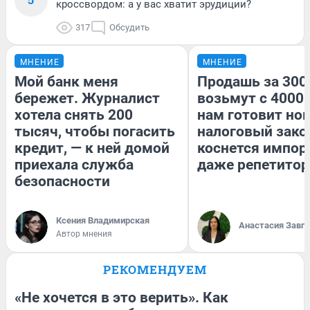
кроссвордом: а у вас хватит эрудиции?
317
Обсудить
МНЕНИЕ
МНЕНИЕ
Мой банк меня
Продашь за 3000
бережет. Журналист
возьмут с 4000.
хотела снять 200
нам готовит но
тысяч, чтобы погасить
налоговый зако
кредит, — к ней домой
коснется импор
приехала служба
даже репетитор
безопасности
Ксения Владимирская
Анастасия Завг
Автор мнения
РЕКОМЕНДУЕМ
«Не хочется в это верить». Как