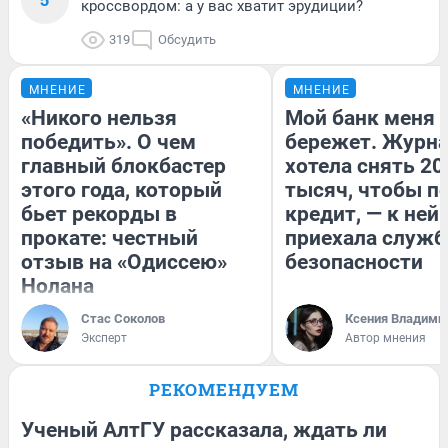
кроссвордом: а у вас хватит эрудиции?
319
Обсудить
МНЕНИЕ
МНЕНИЕ
«Никого нельзя
Мой банк меня
победить». О чем
бережет. Журн
главный блокбастер
хотела снять 20
этого года, который
тысяч, чтобы п
бьет рекорды в
кредит, — к ней
прокате: честный
приехала служб
отзыв на «Одиссею»
безопасности
Нолана
Стас Соколов
Ксения Владими
Эксперт
Автор мнения
РЕКОМЕНДУЕМ
Ученый АлтГУ рассказала, ждать ли