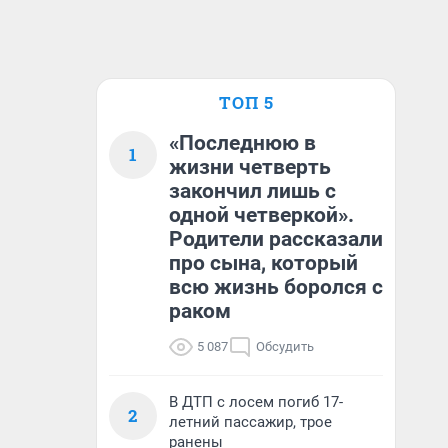
ТОП 5
«Последнюю в
1
жизни четверть
закончил лишь с
одной четверкой».
Родители рассказали
про сына, который
всю жизнь боролся с
раком
5 087
Обсудить
В ДТП с лосем погиб 17-
2
летний пассажир, трое
ранены