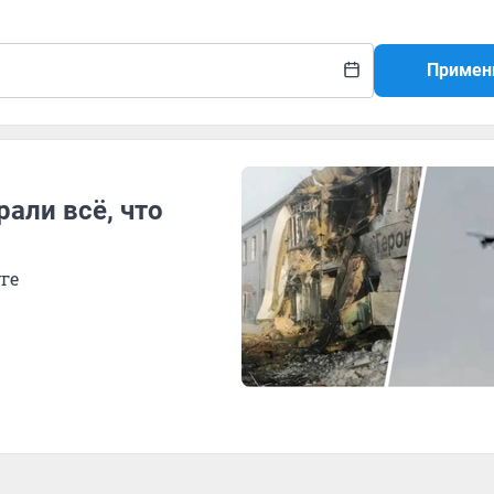
Примен
рали всё, что
ге