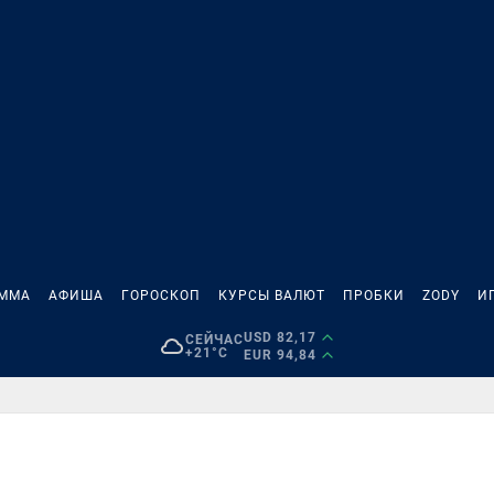
АММА
АФИША
ГОРОСКОП
КУРСЫ ВАЛЮТ
ПРОБКИ
ZODY
И
USD 82,17
СЕЙЧАС
+21°C
EUR 94,84