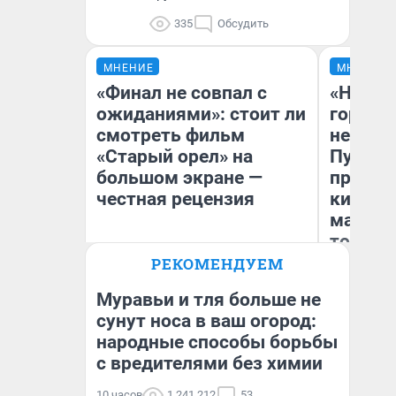
335
Обсудить
МНЕНИЕ
МНЕНИЕ
«Финал не совпал с
«Нет н
ожиданиями»: стоит ли
городов
смотреть фильм
недофи
«Старый орел» на
Путеше
большом экране —
проеха
честная рецензия
киломе
машине
того
РЕКОМЕНДУЕМ
Надежда Губарь
Ек
Муравьи и тля больше не
сунут носа в ваш огород:
народные способы борьбы
с вредителями без химии
10 часов
1 241 212
53