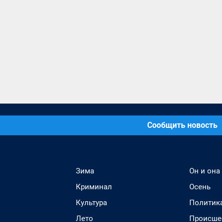
Сообщить новость
Зима
Он и она
Криминал
Осень
Культура
Политик
Лето
Происше