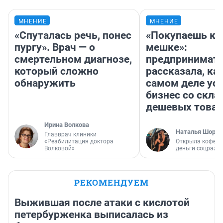
МНЕНИЕ
МНЕНИЕ
«Спуталась речь, понес
«Покупаешь ко
пургу». Врач — о
мешке»:
смертельном диагнозе,
предпринимат
который сложно
рассказала, как
обнаружить
самом деле ус
бизнес со скл
дешевых това
Ирина Волкова
Наталья Шорох
Главврач клиники
«Реабилитация доктора
Открыла кофейн
Волковой»
деньги соцразв
РЕКОМЕНДУЕМ
Выжившая после атаки с кислотой
петербурженка выписалась из