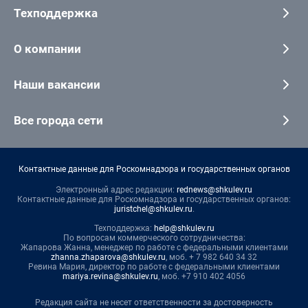
Техподдержка
О компании
Наши вакансии
Все города сети
Контактные данные для Роскомнадзора и государственных органов
Электронный адрес редакции:
rednews@shkulev.ru
Контактные данные для Роскомнадзора и государственных органов:
juristchel@shkulev.ru
.
Техподдержка:
help@shkulev.ru
По вопросам коммерческого сотрудничества:
Жапарова Жанна, менеджер по работе с федеральными клиентами
zhanna.zhaparova@shkulev.ru
, моб. + 7 982 640 34 32
Ревина Мария, директор по работе с федеральными клиентами
mariya.revina@shkulev.ru
, моб. +7 910 402 4056
Редакция сайта не несет ответственности за достоверность