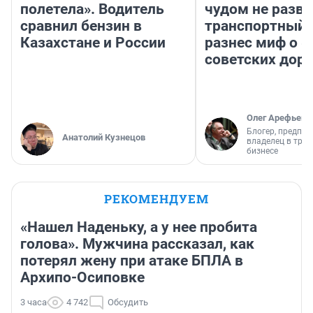
полетела». Водитель
чудом не разва
сравнил бензин в
транспортный 
Казахстане и России
разнес миф о 
советских доро
Олег Арефьев
Блогер, предпри
Анатолий Кузнецов
владелец в тра
бизнесе
РЕКОМЕНДУЕМ
«Нашел Наденьку, а у нее пробита
голова». Мужчина рассказал, как
потерял жену при атаке БПЛА в
Архипо-Осиповке
3 часа
4 742
Обсудить