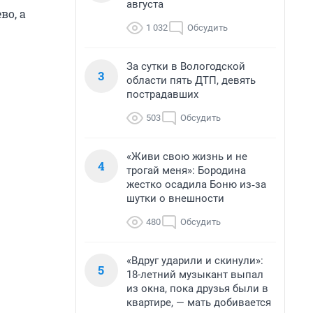
августа
во, а
1 032
Обсудить
За сутки в Вологодской
3
области пять ДТП, девять
пострадавших
503
Обсудить
«Живи свою жизнь и не
4
трогай меня»: Бородина
жестко осадила Боню из‑за
шутки о внешности
480
Обсудить
«Вдруг ударили и скинули»:
5
18-летний музыкант выпал
из окна, пока друзья были в
квартире, — мать добивается