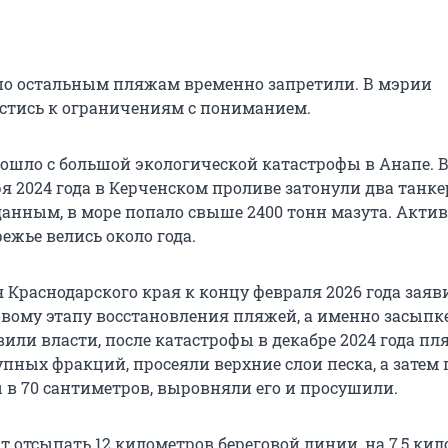
о остальным пляжам временно запретили. В мэрии
стись к ограничениям с пониманием.
рошло с большой экологической катастрофы в Анапе. 
я 2024 года в Керченском проливе затонули два танке
нным, в море попало свыше 2400 тонн мазута. Акти
ежье велись около года.
Краснодарского края к концу февраля 2026 года заяви
овому этапу восстановления пляжей, а именно засыпк
вили власти, после катастрофы в декабре 2024 года п
упных фракций, просеяли верхние слои песка, а затем
ы в 70 сантиметров, выровняли его и просушили.
т отсыпать 12 километров береговой линии, на 7,5 ки