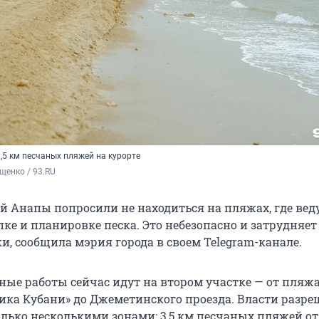
,5 км песчаных пляжей на курорте
енко / 93.RU 
ей Анапы попросили не находиться на пляжах, где вед
ке и планировке песка. Это небезопасно и затрудняет
и, сообщила мэрия города в своем Telegram-канале.
ные работы сейчас идут на втором участке — от пляжа
ика Кубани» до Джеметинского проезда. Власти разр
олько несколькими зонами: 3,5 км песчаных пляжей от