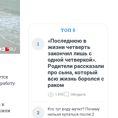
ТОП 5
«Последнюю в
1
жизни четверть
закончил лишь с
одной четверкой».
Родители рассказали
про сына, который
утся
всю жизнь боролся с
 работу
раком
1 970
Обсудить
 в
Кто тут воду мутит? Почему
ешили
2
нельзя купаться после 2