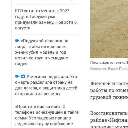
ЕГЭ хотят отменить к 2027
году: в Госдуме уже
придумали замену. Новости 6
августа
«Подушкой надавил на
лицо, чтобы не кричала»:
жених убил модель и год
возил ее труп в чемодане —
Пока открыто только 3
видео
Источник: 
Дарья Паращ
У могилы педофила. Его
смерть разделила страну на
Жителей и гост
два лагеря, а защитника детей
работы по отсып
отправила за решетку
грузовой техник
«Простите нас за всё». С
телефона исчезнувшей в тайге
Восстановитель
семьи Усольцевых пришло
районе «Нефтян
леденящее душу сообщение
пользоваться т