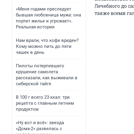
Лечебного до с
«Меня годами преследует
также всеми г
бывшая любовница мужа: она
портит жилье и угрожает».
Реальная история
Нам врали, что кофе вреден?
Кому можно пить до пяти
чашек в день
Пилоты потерпевшего
крушение самолета
рассказали, как выживали в
сибирской тайге
В 100 г всего 23 ккал: три
рецепта с главным летним
продуктом
«Ну вот и всё»: звезда
«Дома-2» развелась с