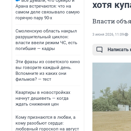
Все думали, что Орейро и
хотя куп
Арана встречаются: что на
самом деле связывало самую
горячую пару 90-х
Власти объя
Смоленскую область накрыл
3 июня 2026, 11:09
разрушительный циклон:
власти ввели режим ЧС, есть
погибшие — кадры
Написать
Эти фразы из советского кино
вы говорите каждый день.
Вспомните из каких они
фильмов? — тест
Квартиры в новостройках
начнут дешеветь — когда
ждать снижения цен
Кому признаются в любви, а
кому разобьют сердце:
любовный гороскоп на август