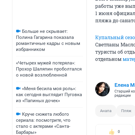
работы уже вып
1 июня официал
пляжа до санат
Больше не скрывает:
Купальный сез
Полина Гагарина показала
романтичные кадры с новым
Светланы Маслов
избранником
туристы об отд
отдельном
мате
«Четырех мужей потеряла»:
Прохор Шаляпин проболтался
о новой возлюбленной
Елена М
«Меня бесила моя роль»:
Старший ко
как сегодня выглядит Пуговка
редакции
из «Папиных дочек»
Анапа
Пляж
Круче сюжета любого
сериала: посмотрите, что
стало с актерами «Санта-
Барбары»
0