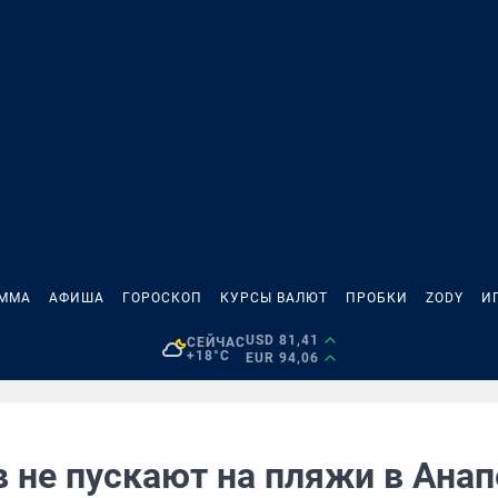
АММА
АФИША
ГОРОСКОП
КУРСЫ ВАЛЮТ
ПРОБКИ
ZODY
И
USD 81,41
СЕЙЧАС
+18°C
EUR 94,06
 не пускают на пляжи в Анап