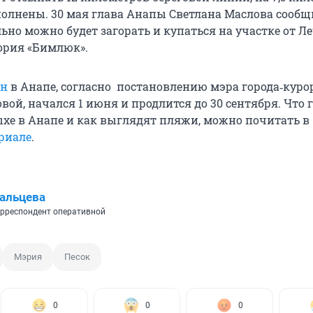
олнены. 30 мая глава Анапы Светлана Маслова сообщи
ьно можно будет загорать и купаться на участке от Л
ория «Бимлюк».
он
в Анапе, согласно постановлению мэра города‑куро
ой, начался 1 июня и продлится до 30 сентября. Что 
ыхе в Анапе и как выглядят пляжи, можно почитать в
риале
.
альцева
рреспондент оперативной
Мэрия
Песок
0
0
0