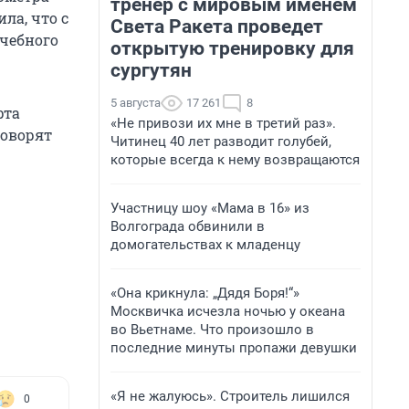
тренер с мировым именем
ла, что с
Света Ракета проведет
ечебного
открытую тренировку для
сургутян
5 августа
17 261
8
рта
«Не привози их мне в третий раз».
говорят
Читинец 40 лет разводит голубей,
которые всегда к нему возвращаются
Участницу шоу «Мама в 16» из
Волгограда обвинили в
домогательствах к младенцу
«Она крикнула: „Дядя Боря!“»
Москвичка исчезла ночью у океана
во Вьетнаме. Что произошло в
последние минуты пропажи девушки
«Я не жалуюсь». Строитель лишился
0