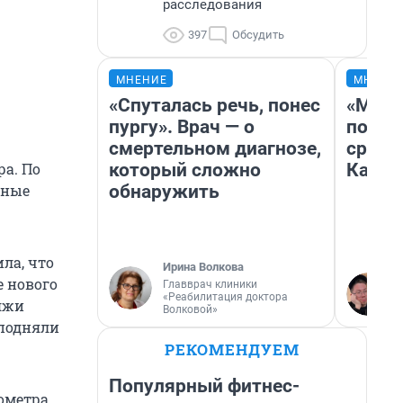
расследования
397
Обсудить
МНЕНИЕ
МНЕНИ
«Спуталась речь, понес
«Маши
пургу». Врач — о
полет
смертельном диагнозе,
сравн
В
который сложно
Казах
ра. По
обнаружить
вные
ла, что
Ирина Волкова
е нового
Главврач клиники
«Реабилитация доктора
ляжи
Волковой»
 подняли
РЕКОМЕНДУЕМ
Популярный фитнес-
лометра