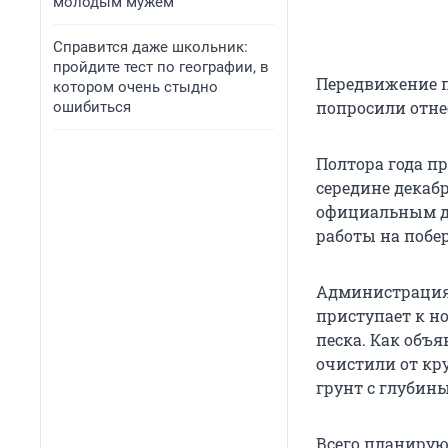
молодым мужем
Справится даже школьник:
пройдите тест по географии, в
Передвижение п
котором очень стыдно
попросили отне
ошибиться
Полтора года п
середине декабр
официальным да
работы на побер
Администрация 
приступает к н
песка. Как объя
очистили от кр
грунт с глубин
Всего планирую