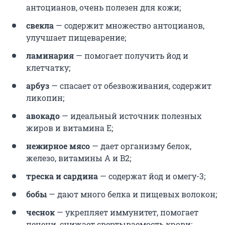
антоцианов, очень полезен для кожи;
свекла
— содержит множество антоцианов,
улучшает пищеварение;
ламинария
— помогает получить йод и
клетчатку;
арбуз
— спасает от обезвоживания, содержит
ликопин;
авокадо
— идеальный источник полезных
жиров и витамина Е;
нежирное мясо
— дает организму белок,
железо, витамины А и B2;
треска и сардина
— содержат йод и омегу-3;
бобы
— дают много белка и пищевых волокон;
чеснок
— укрепляет иммунитет, помогает
печени, снижает свертываемость крови;