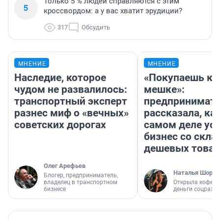
Только 5 % людей справляются с этим
5
кроссвордом: а у вас хватит эрудиции?
317
Обсудить
МНЕНИЕ
МНЕНИЕ
Наследие, которое
«Покупаешь ко
чудом не развалилось:
мешке»:
транспортный эксперт
предпринимат
разнес миф о «вечных»
рассказала, как
советских дорогах
самом деле ус
бизнес со скл
дешевых това
Олег Арефьев
Наталья Шорох
Блогер, предприниматель,
владелец в транспортном
Открыла кофейн
бизнесе
деньги соцразв