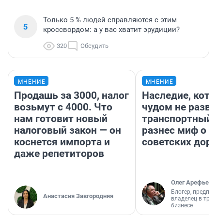
Только 5 % людей справляются с этим
5
кроссвордом: а у вас хватит эрудиции?
320
Обсудить
МНЕНИЕ
МНЕНИЕ
Продашь за 3000, налог
Наследие, кото
возьмут с 4000. Что
чудом не разва
нам готовит новый
транспортный 
налоговый закон — он
разнес миф о 
коснется импорта и
советских доро
даже репетиторов
Олег Арефьев
Блогер, предпри
Анастасия Завгородняя
владелец в тра
бизнесе