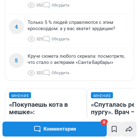
352
Обсудить
Только 5 % людей справляются с этим
4
кроссвордом: а у вас хватит эрудиции?
325
Обсудить
Круче сюжета любого сериала: посмотрите,
5
что стало с актерами «Санта-Барбары»
322
Обсудить
МНЕНИЕ
МНЕНИЕ
«Покупаешь кота в
«Спуталась реч
мешке»:
пургу». Врач — 
предприниматель
смертельном д
0
рассказала, как на
который слож
Комментарии
самом деле устроен
обнаружить