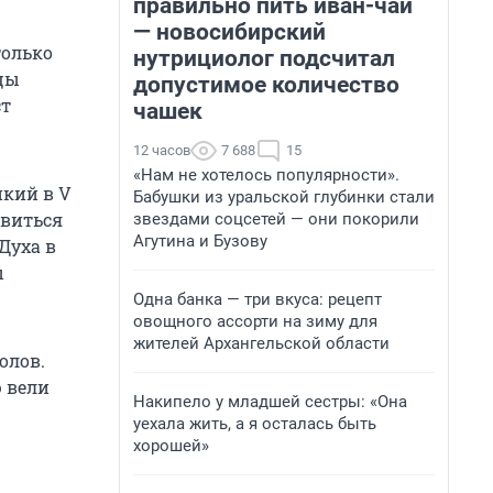
правильно пить иван-чай
— новосибирский
только
нутрициолог подсчитал
цы
допустимое количество
ст
чашек
12 часов
7 688
15
«Нам не хотелось популярности».
икий в V
Бабушки из уральской глубинки стали
авиться
звездами соцсетей — они покорили
Агутина и Бузову
Духа в
ы
Одна банка — три вкуса: рецепт
овощного ассорти на зиму для
жителей Архангельской области
олов.
ю вели
Накипело у младшей сестры: «Она
уехала жить, а я осталась быть
хорошей»