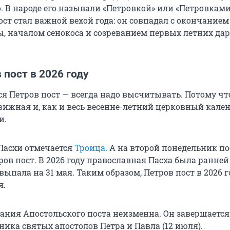
. В народе его называли «Петровкой» или «Петровками
ост стал важной вехой года: он совпадал с окончанием
ы, началом сенокоса и созреванием первых летних да
 пост в 2026 году
я Петров пост — всегда надо высчитывать. Потому чт
вижная и, как и весь весенне-летний церковный кален
и.
 Пасхи отмечается
Троица
. А на второй понедельник по
ов пост. В 2026 году православная Пасха была ранней
выпала на 31 мая. Таким образом, Петров пост в 2026 г
я.
ания Апостольского поста неизменна. Он завершается 
ика святых апостолов Петра и Павла (12 июля).