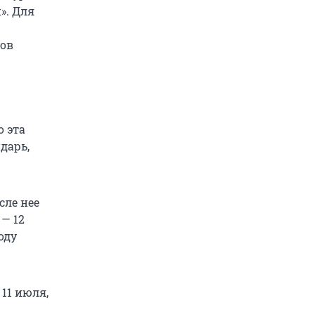
». Для
ров
о эта
дарь,
сле нее
 — 12
оду
11 июля,