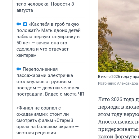
тело человека. Новости 8
августа
«Как тебя в гроб такую
положат?» Мать двоих детей
набила первую татуировку в
50 лет — зачем она это
сделала и что отвечает
хейтерам
Переполненная
пассажирами электричка
В июне 2026 года у пр
столкнулась с грузовым
Источник: 
Александра
поездом — десятки человек
пострадали. Видео с места ЧП
Лето 2026 года
периода: в июне
«Финал не совпал с
этом году веру
ожиданиями»: стоит ли
смотреть фильм «Старый
Апостольских п
орел» на большом экране —
придерживаться 
честная рецензия
какой формуле 