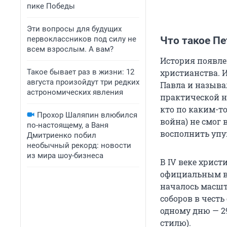
пике Победы
Эти вопросы для будущих
первоклассников под силу не
Что такое Пе
всем взрослым. А вам?
История появле
Такое бывает раз в жизни: 12
христианства. И
августа произойдут три редких
Павла и называ
астрономических явления
практической н
кто по каким-т
Прохор Шаляпин влюбился
война) не смог
по-настоящему, а Ваня
восполнить упу
Дмитриенко побил
необычный рекорд: новости
из мира шоу-бизнеса
В IV веке христ
официальным в 
началось масшт
соборов в чест
одному дню — 29
стилю).