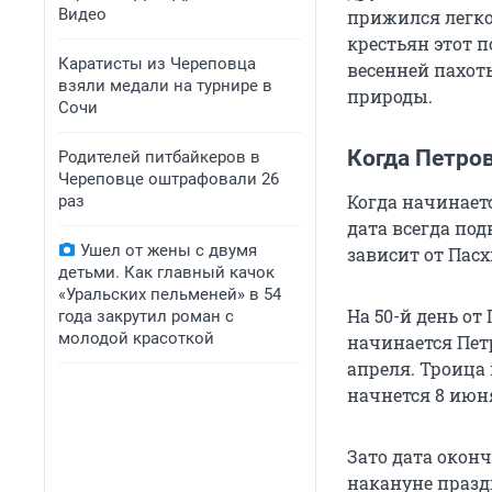
Видео
прижился легко
крестьян этот п
Каратисты из Череповца
весенней пахот
взяли медали на турнире в
природы.
Сочи
Когда Петров
Родителей питбайкеров в
Череповце оштрафовали 26
Когда начинаетс
раз
дата всегда под
Ушел от жены с двумя
зависит от Пасх
детьми. Как главный качок
«Уральских пельменей» в 54
На 50-й день от
года закрутил роман с
молодой красоткой
начинается Петр
апреля. Троица 
начнется 8 июн
Зато дата оконч
накануне праздн