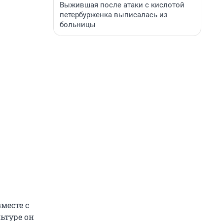
Выжившая после атаки с кислотой
петербурженка выписалась из
больницы
месте с
ьтуре он