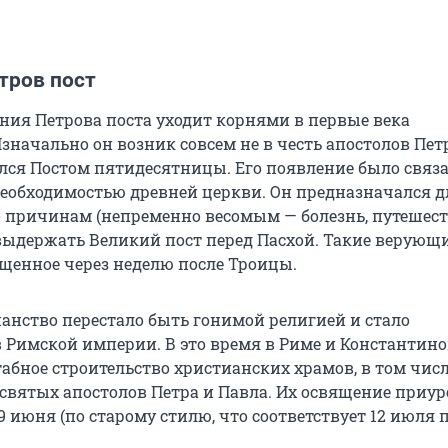
тров пост
ния Петрова поста уходит корнями в первые века
значально он возник совсем не в честь апостолов Пет
лся Постом пятидесятницы. Его появление было связа
еобходимостью древней церкви. Он предназначался дл
о причинам (непременно весомым — болезнь, путешест
 выдержать Великий пост перед Пасхой. Такие верующ
щенное через неделю после Троицы.
ианство перестало быть гонимой религией и стало
Римской империи. В это время в Риме и Константин
абное строительство христианских храмов, в том чис
ь святых апостолов Петра и Павла. Их освящение приу
 июня (по старому стилю, что соответствует 12 июля 