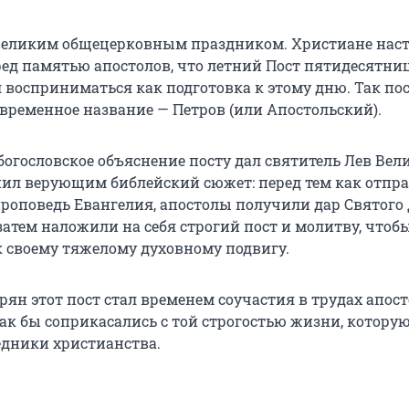
 великим общецерковным праздником. Христиане нас
ред памятью апостолов, что летний Пост пятидесятни
л восприниматься как подготовка к этому дню. Так по
овременное название — Петров (или Апостольский).
богословское объяснение посту дал святитель Лев Вел
нил верующим библейский сюжет: перед тем как отпр
роповедь Евангелия, апостолы получили дар Святого 
затем наложили на себя строгий пост и молитву, чтоб
к своему тяжелому духовному подвигу.
ян этот пост стал временем соучастия в трудах апост
как бы соприкасались с той строгостью жизни, котору
дники христианства.