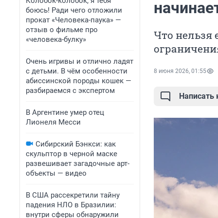
Колобок-колобок, я тебя
начинае
боюсь! Ради чего отложили
прокат «Человека-паука» —
отзыв о фильме про
Что нельзя 
«человека-булку»
ограничени
Очень игривы и отлично ладят
с детьми. В чём особенности
8 июня 2026, 01:55
абиссинской породы кошек —
разбираемся с экспертом
Написать
В Аргентине умер отец
Лионеля Месси
Сибирский Бэнкси: как
скульптор в черной маске
развешивает загадочные арт-
объекты — видео
В США рассекретили тайну
падения НЛО в Бразилии:
внутри сферы обнаружили