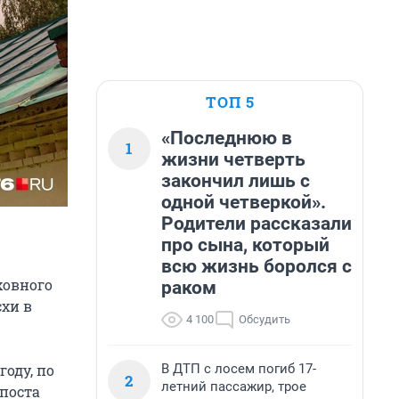
ТОП 5
«Последнюю в
1
жизни четверть
закончил лишь с
одной четверкой».
Родители рассказали
про сына, который
всю жизнь боролся с
ховного
раком
схи в
4 100
Обсудить
В ДТП с лосем погиб 17-
году, по
2
летний пассажир, трое
поста