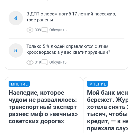
В ДТП с лосем погиб 17-летний пассажир,
4
трое ранены
339
Обсудить
Только 5 % людей справляются с этим
5
кроссвордом: а у вас хватит эрудиции?
319
Обсудить
МНЕНИЕ
МНЕНИЕ
Наследие, которое
Мой банк меня
чудом не развалилось:
бережет. Журн
транспортный эксперт
хотела снять 2
разнес миф о «вечных»
тысяч, чтобы п
советских дорогах
кредит, — к не
приехала служ